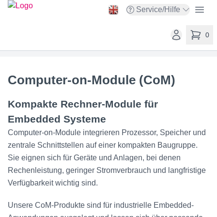
taskit GmbH
Open
Service/Hilfe
Open service menu
Open user ac
0
items in 
Computer-on-Module (CoM)
Kompakte Rechner-Module für
Embedded Systeme
Computer-on-Module integrieren Prozessor, Speicher und
zentrale Schnittstellen auf einer kompakten Baugruppe.
Sie eignen sich für Geräte und Anlagen, bei denen
Rechenleistung, geringer Stromverbrauch und langfristige
Verfügbarkeit wichtig sind.
Unsere CoM-Produkte sind für industrielle Embedded-