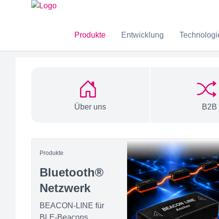
taskit GmbH
Produkte
Entwicklung
Technologi
Über uns
B2B
Musteranfrage
YouTube
E-Mail
Über uns
B2B
Produkte
Bluetooth®
Netzwerk
BEACON-LINE für
BLE-Beacons,