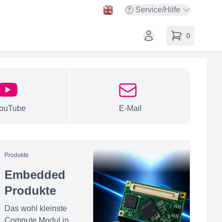
Service/Hilfe
Open service menu
Open user account
0
items in cart, vi
ouTube
E-Mail
Produkte
Embedded
Produkte
Das wohl kleinste
Compute Modul in