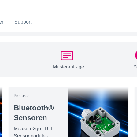
en
Support
Musteranfrage
Y
Produkte
Bluetooth®
Sensoren
Measure2go - BLE-
Sensormodule -