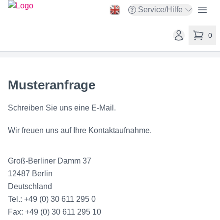
taskit GmbH
Open
Service/Hilfe
Open service menu
Open user ac
0
items in 
Musteranfrage
Schreiben Sie uns eine E-Mail.
Wir freuen uns auf Ihre Kontaktaufnahme.
Groß-Berliner Damm 37
12487 Berlin
Deutschland
Tel.: +49 (0) 30 611 295 0
Fax: +49 (0) 30 611 295 10